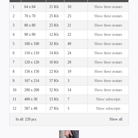
1
64 x 64
21 Kb
10
Show these avatars
2
70 x 70
25 Kb
25
Show these avatars
3
80 x 80
25 Kb
21
Show these avatars
4
90 x 90
12 Kb
22
Show these avatars
5
100 x 100
32 Kb
49
Show these avatars
6
110 x 110
14 Kb
24
Show these avatars
7
120 x 120
16 Kb
29
Show these avatars
8
150 x 150
22 Kb
19
Show these avatars
9
167 x 214
57 Kb
3
Show these avatars
10
200 x 200
52 Kb
14
Show these avatars
11
400 x 30
15 Kb
7
Show subscripts
12
587 x 48
27 Kb
5
Show subscripts
In all: 228 pcs.
Show all